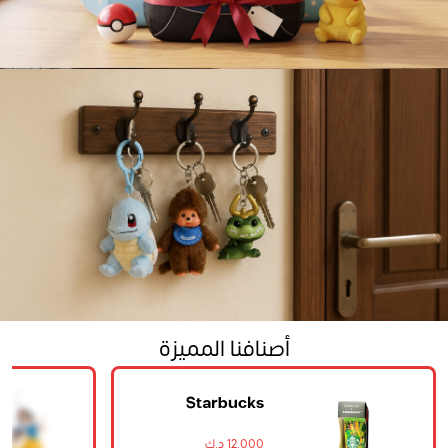
Beauty
Greeting Card
Home
Mini Backpack
أصنافنا المميزة
Starbucks
Tropical Banana
Keychain
12.000 د.ك