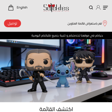
لرئيسية
English
توصيل
قم باستعراض قائمة العناوين
حياكم في موقعنا لخدمتكم و تلبية جميع طلباتكم اليومية 
اكتشف القائمة