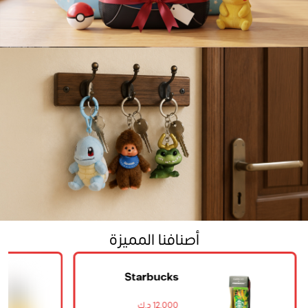
Beauty
Greeting Card
Home
Mini Backpack
أصنافنا المميزة
Starbucks
Tropical Banana
Keychain
12.000 د.ك