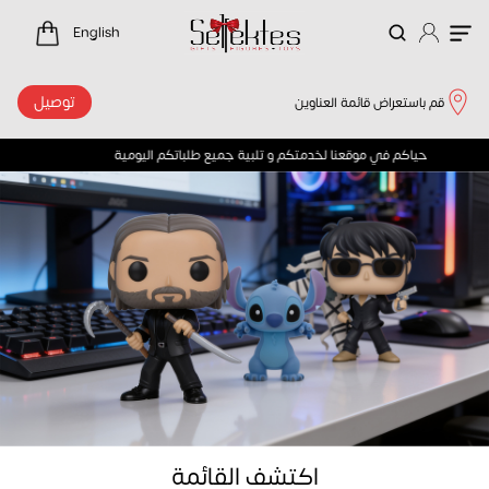
لرئيسية
English
توصيل
قم باستعراض قائمة العناوين
حياكم في موقعنا لخدمتكم و تلبية جميع طلباتكم اليومية 
اكتشف القائمة