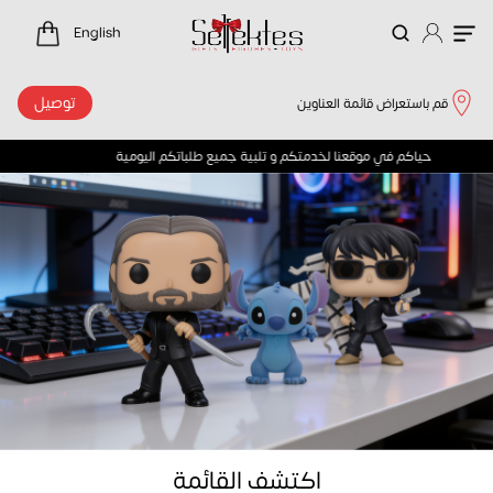
لرئيسية
English
توصيل
قم باستعراض قائمة العناوين
حياكم في موقعنا لخدمتكم و تلبية جميع طلباتكم اليومية 
اكتشف القائمة