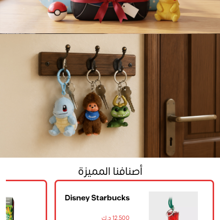
Beauty
Greeting Card
Home
Mini Backpack
أصنافنا المميزة
Disney Starbucks
Tumbler
Ornament
12.500 د.ك