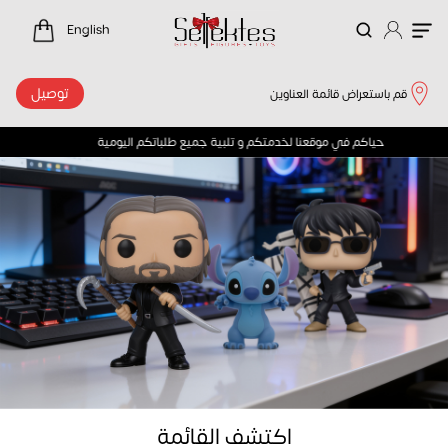
لرئيسية
English
توصيل
قم باستعراض قائمة العناوين
حياكم في موقعنا لخدمتكم و تلبية جميع طلباتكم اليومية 
اكتشف القائمة