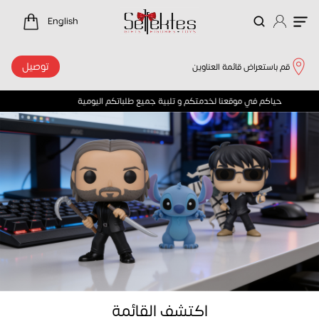
لرئيسية
English
توصيل
قم باستعراض قائمة العناوين
حياكم في موقعنا لخدمتكم و تلبية جميع طلباتكم اليومية 
اكتشف القائمة